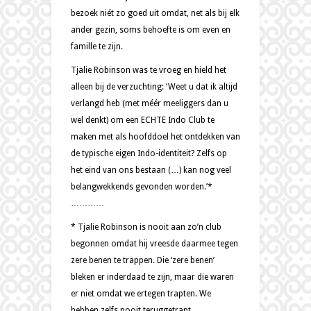
bezoek niét zo goed uit omdat, net als bij elk
ander gezin, soms behoefte is om even en
famille te zijn.
Tjalie Robinson was te vroeg en hield het
alleen bij de verzuchting: ‘Weet u dat ik altijd
verlangd heb (met méér meeliggers dan u
wel denkt) om een ECHTE Indo Club te
maken met als hoofddoel het ontdekken van
de typische eigen Indo-identiteit? Zelfs op
het eind van ons bestaan (…) kan nog veel
belangwekkends gevonden worden.’*
…………
* Tjalie Robinson is nooit aan zo’n club
begonnen omdat hij vreesde daarmee tegen
zere benen te trappen. Die ‘zere benen’
bleken er inderdaad te zijn, maar die waren
er niet omdat we ertegen trapten. We
hebben zelfs nooit teruggetrapt.