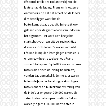
één totok (volbloed Hollander) bijeen, de
laatste had de leiding. Frans en ik wezen er
onmiddellijk op dat het accent op de Indo’s
diende te liggen waar het de
buitenkampsituatie betreft. En feitelijk ook
geldend voor de geschiedenis van Indo’s in
het algemeen. Het werd zo’n beetje het
startschot voor een pittige, ruzieachtige
discussie. Ook de Indo’s waren verdeeld.
Eén BKK-kumpulan later gingen Frans en ik
er opnieuw heen, deze keer was Frans’
zuster Rita bij ons. Bij de BKK waren nu twee
totoks die beiden de leiding hadden. Wij
vonden dat opmerkelijk. Immers, er waren
tijdens de Japanse bezetting praktisch geen
totoks onder de ‘buitenkampers’ terwijl van
de Indo’s er ongeveer 200.000 waren, die
zaten buiten de kampen omdát ze Indo’s
waren (nogeens 60.000 Indo’s zaten in