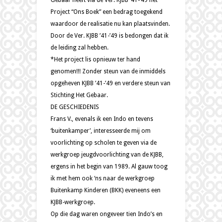
Gebaar heeft via de Ver. KJBB ’41-’49 het
Project “Ons Boek” een bedrag toegekend
waardoor de realisatie nu kan plaatsvinden.
Door de Ver. KJBB ’41-’49 is bedongen dat ik
de leiding zal hebben.
*Het project lis opnieuw ter hand
genomen!!! Zonder steun van de inmiddels
opgeheven KJBB ’41-’49 en verdere steun van
Stichting Het Gebaar.
DE GESCHIEDENIS
Frans V., evenals ik een Indo en tevens
‘buitenkamper’, interesseerde mij om
voorlichting op scholen te geven via de
werkgroep jeugdvoorlichting van de KJBB,
ergens in het begin van 1989. Al gauw toog
ik met hem ook ‘ns naar de werkgroep
Buitenkamp Kinderen (BKK) eveneens een
KJBB-werkgroep.
Op die dag waren ongeveer tien Indo’s en